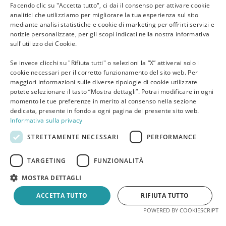
Facendo clic su "Accetta tutto", ci dai il consenso per attivare cookie
analitici che utilizziamo per migliorare la tua esperienza sul sito
mediante analisi statistiche e cookie di marketing per offrirti servizi e
notizie personalizzate, per gli scopi indicati nella nostra informativa
sull'utilizzo dei Cookie.
Se invece clicchi su "Rifiuta tutti" o selezioni la “X” attiverai solo i
cookie necessari per il corretto funzionamento del sito web. Per
maggiori informazioni sulle diverse tipologie di cookie utilizzate
potete selezionare il tasto “Mostra dettagli”. Potrai modificare in ogni
momento le tue preferenze in merito al consenso nella sezione
Soggiorni di piacere
dedicata, presente in fondo a ogni pagina del presente sito web.
Informativa sulla privacy
Corallo è uno dei primi family hotel di Riccione, qui le
STRETTAMENTE NECESSARI
PERFORMANCE
famiglie trovano una seconda casa.
TARGETING
FUNZIONALITÀ
MOSTRA DETTAGLI
ACCETTA TUTTO
RIFIUTA TUTTO
Prenota ora
Preventivo
POWERED BY COOKIESCRIPT