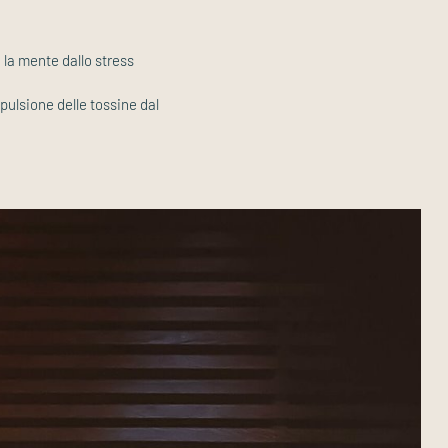
 la mente dallo stress
spulsione delle tossine dal