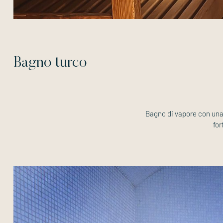
Bagno turco
Bagno di vapore con una t
for