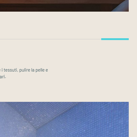
tessuti, pulire la pelle e
ari.