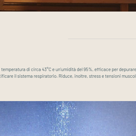
emperatura di circa 43°C e un'umidità del 95%, efficace per depurare i 
tificare il sistema respiratorio. Riduce, inoltre, stress e tensioni muscol