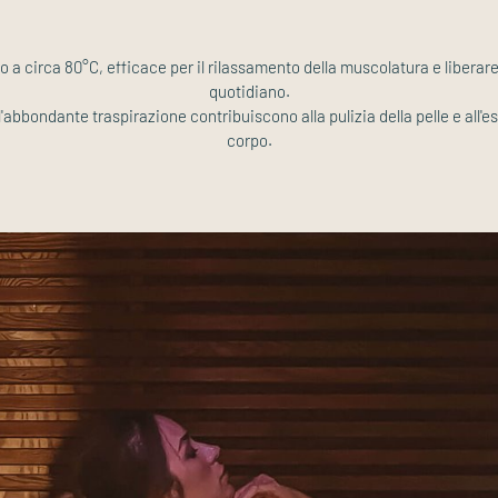
 a circa 80°C, efficace per il rilassamento della muscolatura e liberare
quotidiano.
l'abbondante traspirazione contribuiscono alla pulizia della pelle e all'e
corpo.