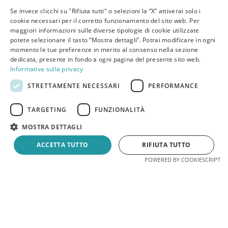
Se invece clicchi su "Rifiuta tutti" o selezioni la “X” attiverai solo i
cookie necessari per il corretto funzionamento del sito web. Per
maggiori informazioni sulle diverse tipologie di cookie utilizzate
potete selezionare il tasto “Mostra dettagli”. Potrai modificare in ogni
momento le tue preferenze in merito al consenso nella sezione
dedicata, presente in fondo a ogni pagina del presente sito web.
Informativa sulla privacy
STRETTAMENTE NECESSARI
PERFORMANCE
TARGETING
FUNZIONALITÀ
MOSTRA DETTAGLI
ACCETTA TUTTO
RIFIUTA TUTTO
Jetzt buchen
Angebot
POWERED BY COOKIESCRIPT